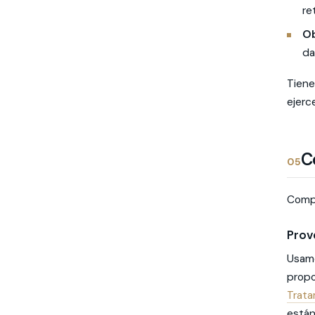
re
Ob
da
Tiene
ejerc
C
05
Compa
Prov
Usamo
propo
Trata
están