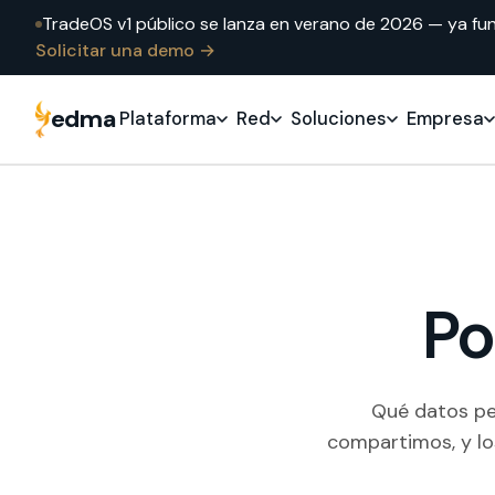
TradeOS v1 público se lanza en verano de 2026 — ya fu
Solicitar una demo →
edma
Plataforma
Red
Soluciones
Empresa
Po
Qué datos pe
compartimos, y los