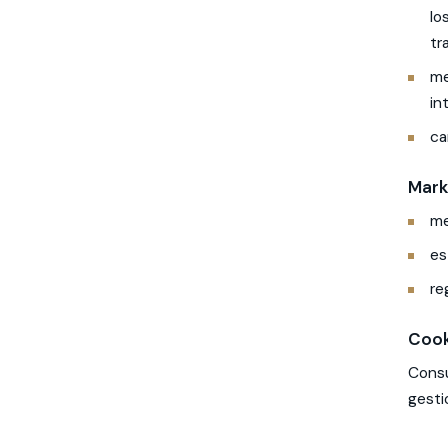
lo
tr
me
in
ca
Mark
me
es
re
Cook
Consu
gesti