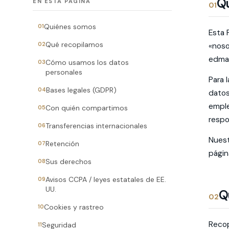
Q
EN ESTA PÁGINA
01
Quiénes somos
01
Esta 
Qué recopilamos
02
«noso
edma.
Cómo usamos los datos
03
personales
Para 
Bases legales (GDPR)
04
datos
emple
Con quién compartimos
05
respo
Transferencias internacionales
06
Nuest
Retención
07
págin
Sus derechos
08
Avisos CCPA / leyes estatales de EE.
09
UU.
Q
02
Cookies y rastreo
10
Recop
Seguridad
11