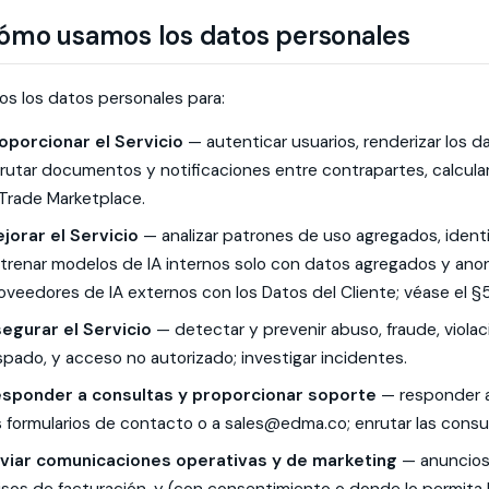
ómo usamos los datos personales
s los datos personales para:
oporcionar el Servicio
— autenticar usuarios, renderizar los da
rutar documentos y notificaciones entre contrapartes, calcular
 Trade Marketplace.
jorar el Servicio
— analizar patrones de uso agregados, identifi
trenar modelos de IA internos solo con datos agregados y an
oveedores de IA externos con los Datos del Cliente; véase el §5
egurar el Servicio
— detectar y prevenir abuso, fraude, viola
spado, y acceso no autorizado; investigar incidentes.
sponder a consultas y proporcionar soporte
— responder a
s formularios de contacto o a
sales@edma.co
; enrutar las cons
viar comunicaciones operativas y de marketing
— anuncios 