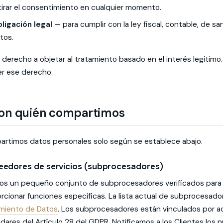
tirar el consentimiento en cualquier momento.
ligación legal
— para cumplir con la ley fiscal, contable, de s
tos.
 derecho a objetar al tratamiento basado en el interés legítimo
er ese derecho.
on quién compartimos
rtimos datos personales solo según se establece abajo.
eedores de servicios (subprocesadores)
s un pequeño conjunto de subprocesadores verificados para aloj
rcionar funciones específicas. La lista actual de subprocesad
miento de Datos
. Los subprocesadores están vinculados por a
dares del Artículo 28 del GDPR. Notificamos a los Clientes los