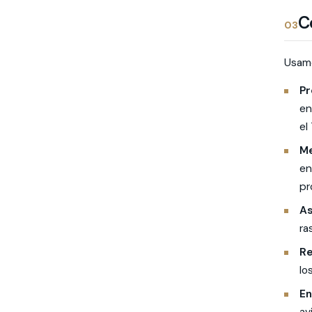
C
03
Usamo
Pr
en
el
Me
en
pr
As
ra
Re
lo
En