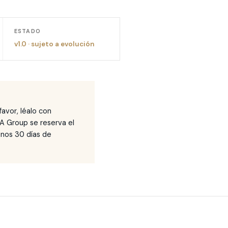
ESTADO
v1.0
·
sujeto a evolución
avor, léalo con
A Group se reserva el
enos 30 días de