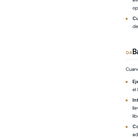
av
op
Cu
de
B
04
Cuand
Ej
el
In
ll
li
Co
ad