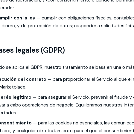
isos de facturación, y (con consentimiento o donde lo permita la
erador.
mplir con la ley
— cumplir con obligaciones fiscales, contable
 dinero, y de protección de datos; responder a solicitudes lícit
ases legales (GDPR)
o se aplica el GDPR, nuestro tratamiento se basa en una o más 
ecución del contrato
— para proporcionar el Servicio al que el 
 Marketplace.
terés legítimo
— para asegurar el Servicio, prevenir el fraude y
evar a cabo operaciones de negocio. Equilibramos nuestros int
bertades.
nsentimiento
— para las cookies no esenciales, las comunicac
hiere, y cualquier otro tratamiento para el que el consentimien