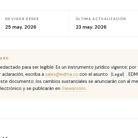
EN VIGOR DESDE
ÚLTIMA ACTUALIZACIÓN
25 may. 2026
23 may. 2026
LARO
actado para ser legible. Es un instrumento jurídico vigente; por f
r aclaración, escriba a
sales@edma.co
con el asunto
. EDM
[Legal]
este documento; los cambios sustanciales se anunciarán con al m
lectrónico y se publicarán en
/newsroom
.