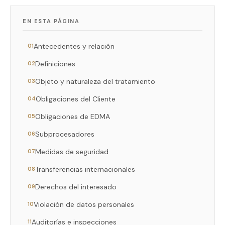
EN ESTA PÁGINA
Antecedentes y relación
01
Definiciones
02
Objeto y naturaleza del tratamiento
03
Obligaciones del Cliente
04
Obligaciones de EDMA
05
Subprocesadores
06
Medidas de seguridad
07
Transferencias internacionales
08
Derechos del interesado
09
Violación de datos personales
10
Auditorías e inspecciones
11