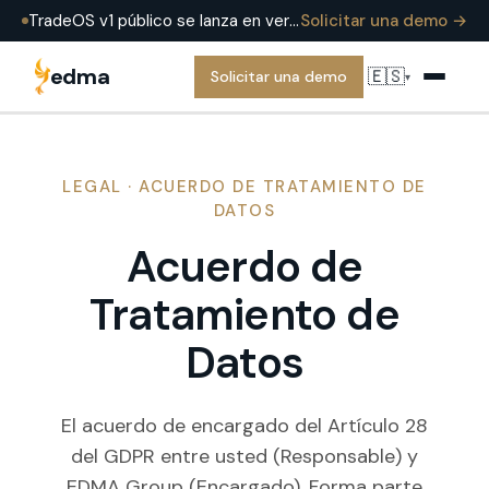
TradeOS v1 público se lanza en verano de 2026 — ya funcionando en producción en EDMA Group hoy. Solicite una demo para verlo en una operación real.
Solicitar una demo →
edma
🇪🇸
Solicitar una demo
▾
LEGAL · ACUERDO DE TRATAMIENTO DE
DATOS
Acuerdo de
Tratamiento de
Datos
El acuerdo de encargado del Artículo 28
del GDPR entre usted (Responsable) y
EDMA Group (Encargado). Forma parte