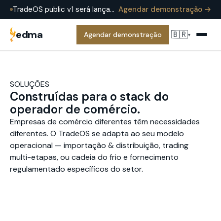
TradeOS public v1 será lançado em meados de 2026 — já em produção na EDMA Group hoje. Agende uma demonstração para vê-lo em uma operação real.
Agendar demonstração →
edma
🇧🇷
Agendar demonstração
▾
SOLUÇÕES
Construídas para o stack do
operador de comércio.
Empresas de comércio diferentes têm necessidades
diferentes. O TradeOS se adapta ao seu modelo
operacional — importação & distribuição, trading
multi-etapas, ou cadeia do frio e fornecimento
regulamentado específicos do setor.