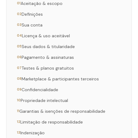
Aceitação & escopo
01
Definições
02
Sua conta
03
Licença & uso aceitável
04
Seus dados & titularidade
05
Pagamento & assinaturas
06
Testes & planos gratuitos
07
Marketplace & participantes terceiros
08
Confidencialidade
09
Propriedade intelectual
10
Garantias & isenções de responsabilidade
11
Limitação de responsabilidade
12
Indenização
13