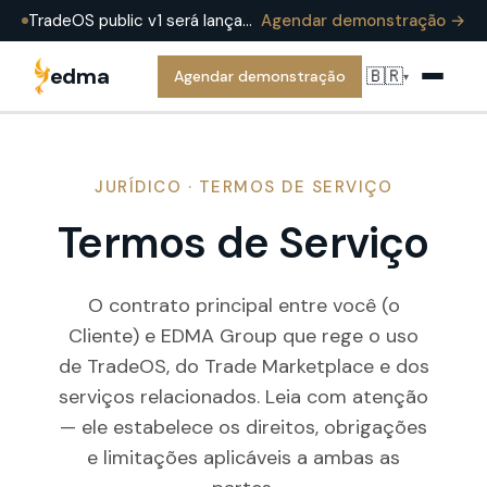
TradeOS public v1 será lançado em meados de 2026 — já em produção na EDMA Group hoje. Agende uma demonstração para vê-lo em uma operação real.
Agendar demonstração →
edma
🇧🇷
Agendar demonstração
▾
JURÍDICO · TERMOS DE SERVIÇO
Termos de Serviço
O contrato principal entre você (o
Cliente) e EDMA Group que rege o uso
de TradeOS, do Trade Marketplace e dos
serviços relacionados. Leia com atenção
— ele estabelece os direitos, obrigações
e limitações aplicáveis a ambas as