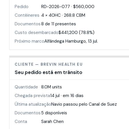
Pedido
RD-2026-077 · $560,000
Contêineres
4 × 40HC · 268.8 CBM
Documentos
8 de 11 presentes
Custo desembarcado
$441,200 (78.8%)
Próximo marco
Alfândega Hamburgo, 13 jul.
CLIENTE — BREVIN HEALTH EU
Seu pedido está em trânsito
Quantidade
8.0M units
Chegada prevista
14 jul · em 16 dias
Última atualização
Navio passou pelo Canal de Suez
Documentos
5 disponíveis
Conta
Sarah Chen