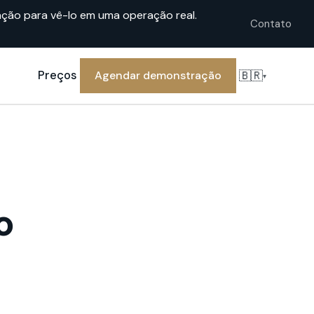
ção para vê-lo em uma operação real.
Contato
🇧🇷
Preços
Agendar demonstração
▾
o