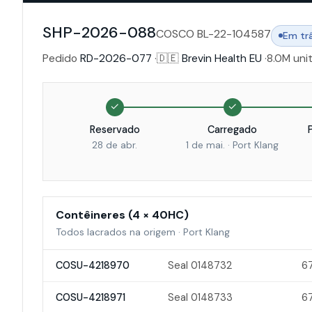
SHP-2026-088
COSCO BL-22-104587
Em tr
Pedido
RD-2026-077
·
🇩🇪
Brevin Health EU
·
8.0M uni
✓
✓
Reservado
Carregado
28 de abr.
1 de mai. · Port Klang
Contêineres (4 × 40HC)
Todos lacrados na origem · Port Klang
COSU-4218970
Seal 0148732
6
COSU-4218971
Seal 0148733
6