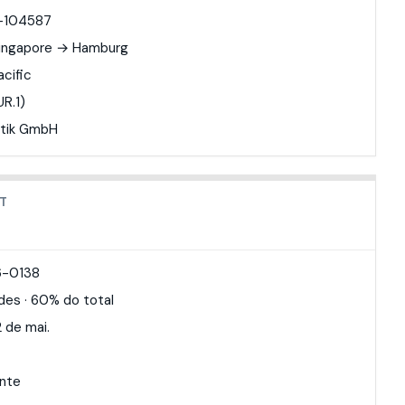
-104587
Singapore → Hamburg
cific
UR.1)
stik GmbH
NT
6-0138
des · 60% do total
2 de mai.
nte