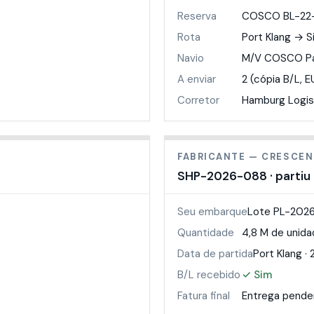
Reserva
COSCO BL-22
Rota
Port Klang → 
Navio
M/V COSCO Pa
A enviar
2 (cópia B/L, E
Corretor
Hamburg Logi
FABRICANTE — CRESCE
SHP-2026-088 · partiu
Seu embarque
Lote PL-202
Quantidade
4,8 M de unida
Data de partida
Port Klang · 
B/L recebido
✓ Sim
Fatura final
Entrega pende