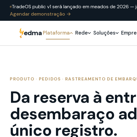
TradeOS public v1 será lançado em meados de 2026 — 
Agendar demonstração →
edma
Plataforma
Rede
Soluções
Empre
PRODUTO · PEDIDOS · RASTREAMENTO DE EMBARQ
Da reserva à ent
desembaraço ad
único registro.