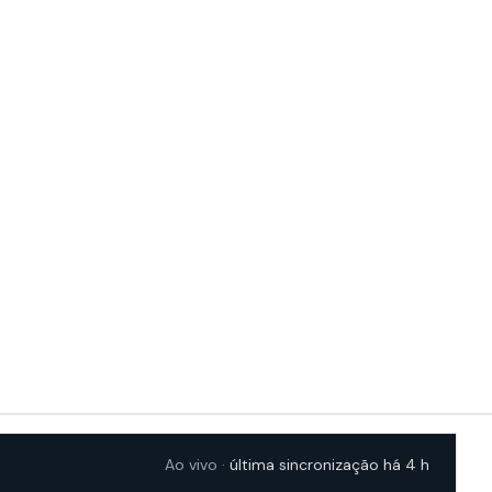
Ao vivo ·
última sincronização há 4 h