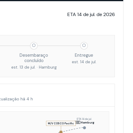
ETA 14 de jul. de 2026
○
○
Desembaraço
Entregue
concluído
est. 14 de jul.
est. 13 de jul. · Hamburg
tualização há 4 h
ETA 14 de jul.
🇩🇪 Hamburg
M/V COSCO Pacific