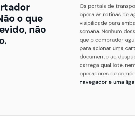
rtador
Os portais de transp
opera as rotinas de a
Não o que
visibilidade para em
devido, não
semana. Nenhum desse
o.
que o comprador agu
para acionar uma car
documento ao despac
carrega qual lote, nem
operadores de comé
navegador e uma liga