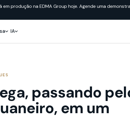
já em produção na EDMA Group hoje. Agende uma demonstra
sa
IA
UES
rega, passando pel
uaneiro, em um