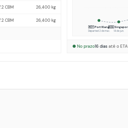
7.2 CBM
26,400 kg
7.2 CBM
26,400 kg
🇲🇾 Port Klang
🇸🇬 Singapor
Departed 2 de mai.
14 de jun.
● No prazo
16 dias
até o ETA