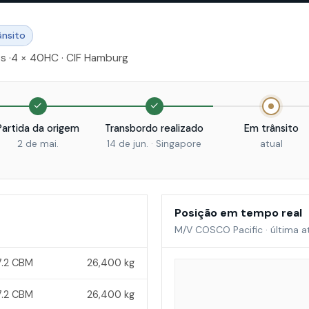
ânsito
ts
·
4 × 40HC
· CIF Hamburg
✓
✓
Partida da origem
Transbordo realizado
Em trânsito
2 de mai.
14 de jun. · Singapore
atual
Posição em tempo real
M/V COSCO Pacific · última a
7.2 CBM
26,400 kg
7.2 CBM
26,400 kg