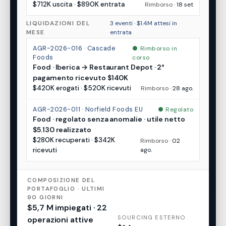
$712K uscita · $890K entrata
Rimborso ·
18 set
LIQUIDAZIONI DEL
3 eventi · $1.4M attesi in
MESE
entrata
AGR-2026-016 · Cascade
Rimborso in
Foods
corso
Food · Iberica → Restaurant Depot · 2°
pagamento ricevuto $140K
$420K erogati · $520K ricevuti
Rimborso ·
28 ago.
AGR-2026-011 · Norfield Foods EU
Regolato
Food · regolato senza anomalie · utile netto
$5.130 realizzato
$280K recuperati · $342K
Rimborso ·
02
ricevuti
ago.
COMPOSIZIONE DEL
PORTAFOGLIO · ULTIMI
90 GIORNI
$5,7 M impiegati · 22
SOURCING ESTERNO
operazioni attive