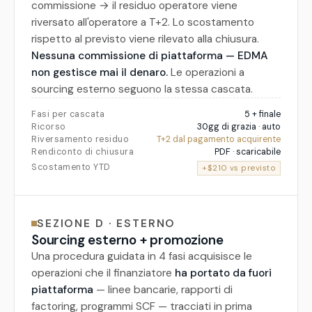
commissione → il residuo operatore viene
riversato all'operatore a T+2. Lo scostamento
rispetto al previsto viene rilevato alla chiusura.
Nessuna commissione di piattaforma — EDMA
non gestisce mai il denaro.
Le operazioni a
sourcing esterno seguono la stessa cascata.
Fasi per cascata
5 + finale
Ricorso
30gg di grazia · auto
Riversamento residuo
T+2 dal pagamento acquirente
Rendiconto di chiusura
PDF · scaricabile
Scostamento YTD
+$210 vs previsto
SEZIONE D · ESTERNO
Sourcing esterno + promozione
Una procedura guidata in 4 fasi acquisisce le
operazioni che il finanziatore
ha portato da fuori
piattaforma
— linee bancarie, rapporti di
factoring, programmi SCF — tracciati in prima