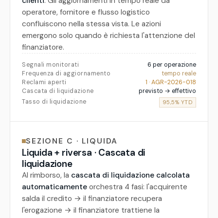
clienti
. Gli aggiornamenti in tempo reale da
operatore, fornitore e flusso logistico
confluiscono nella stessa vista. Le azioni
emergono solo quando è richiesta l'attenzione del
finanziatore.
Segnali monitorati
6 per operazione
Frequenza di aggiornamento
tempo reale
Reclami aperti
1 · AGR-2026-018
Cascata di liquidazione
previsto → effettivo
Tasso di liquidazione
95,5% YTD
SEZIONE C · LIQUIDA
Liquida + riversa · Cascata di
liquidazione
Al rimborso, la
cascata di liquidazione calcolata
automaticamente
orchestra 4 fasi: l'acquirente
salda il credito → il finanziatore recupera
l'erogazione → il finanziatore trattiene la