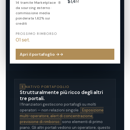
$1,4
M
14 tramite Marketplace · 8
da sourcing esterno ·
commissione media
ponderata 1,62% sui
crediti
PROSSIMO RIMBORSO
01 set.
Apri il portafoglio →
→
1
NATIVO PORTAFOGLIO
Strutturalmente più ricco degli altri
tre portali.
I finanziatori gestiscono portafogli su molti
operatori — non relazioni singole.
Esposizione
multi-operatore, alert di concentrazione,
previsione di rimborso
sono elementi di primo
piano. Gli altri portali vedono un operatore; questo