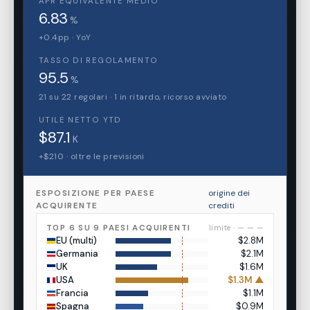
APR EQUIVALENTE MEDIO
6.83
%
+0.4pp · YoY
TASSO DI REGOLAMENTO
95.5
%
21 su 22 regolari · 1 in ritardo, ricorso avviato
UTILE NETTO YTD
$87.1
K
+$210 · oltre le previsioni
ESPOSIZIONE PER PAESE
origine dei
ACQUIRENTE
crediti
TOP 6 SU 9 PAESI ACQUIRENTI
limite · — — —
EU (multi)
$2.8M
Germania
$2.1M
UK
$1.6M
USA
$1.3M ▲
Francia
$1.1M
Spagna
$0.9M