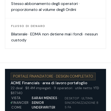
Stesso abbonamento degli operatori ·
proporzionato al volume degli Ordini
FLUSSO DI DENARO
Bilaterale · EDMA non detiene mai i fondi · nessun
custody
Il Portale finanziario — area di lavoro
PORTALE FINANZIATORE · DESIGN COMPLETATO
ACME Financials · area di lavoro portafoglio
·
22 deal · $8.4M impiegati · 9 operatori · utile netto YTD
$87.140
VISTA
SARAH MENDES ·
DESKTOP · ULTIMA
FINANCIER ·
SENIOR
SINCRONIZZAZIONE 8
S FA
COME
UNDERWRITER