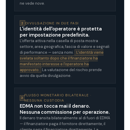
ne vede nove.
2
DIVULGAZIONE IN DUE FASI
L'identità dell'operatore è protetta
per impostazione predefinita.
L'offerta attiva nella casella di posta mostra
settore, area geografica, fascia di valore e segnali
di performance — senza nomi.
L'identità viene
svelata soltanto dopo che il finanziatore ha
manifestato interesse e l'operatore ha
approvato.
La valutazione del rischio prende
avvio da quella divulgazione.
FLUSSO MONETARIO BILATERALE ·
3
NESSUNA CUSTODIA
EDMA non tocca mai il denaro.
Nessuna commissione per operazione.
Il denaro transita bilateralmente al di fuori di EDMA
— il finanziatore paga il fornitore direttamente, il
cliente paga il finanziatore direttamente. La