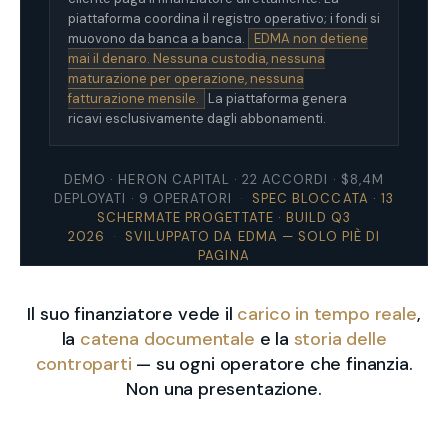
piattaforma coordina il registro operativo; i fondi si
muovono da banca a banca.
EDMA non detiene
mai il denaro. Nessuna custodia, nessuna
maturazione per operazione, nessuna
fatturazione mensile.
La piattaforma genera
ricavi esclusivamente dagli abbonamenti.
DEMO · HERON CAPITAL · 22 ACCORDI · $8,4M
DEPLOYATI · 9 OPERATORI
·
SPEC BLOCCATA · 13
SCHERMATE PROGETTATE · BUILD Q3
2026
·
SVILUPPATO DA EDMA — SOLO PIÈ DI
PAGINA
Il suo finanziatore vede il
carico in tempo reale
,
la
catena documentale
e la
storia delle
controparti
— su ogni operatore che finanzia.
Non una presentazione.