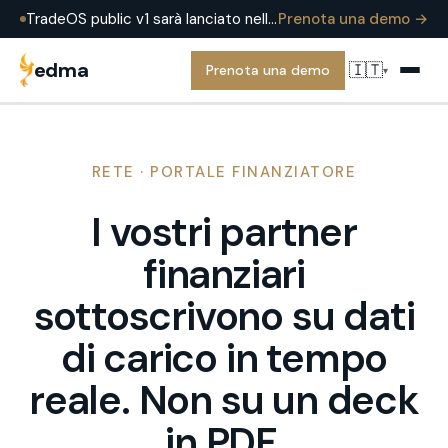
TradeOS public v1 sarà lanciato nell'estate 2026 — già in produzione presso EDMA Group oggi. Prenota una demo per vederlo in una operazione reale.
Prenota una demo →
edma
🇮🇹
Prenota una demo
▾
RETE · PORTALE FINANZIATORE
I vostri partner
finanziari
sottoscrivono su dati
di carico in tempo
reale. Non su un deck
in PDF.