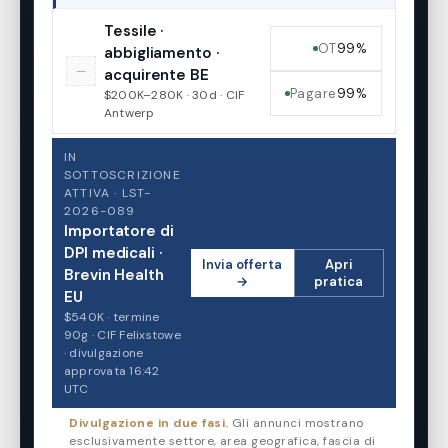
Tessile ·
OT
99%
abbigliamento ·
—
acquirente BE
Pagare
99%
$200K–280K · 30d · CIF
Antwerp
IN
SOTTOSCRIZIONE
ATTIVA · LST-
2026-089
Importatore di
DPI medicali ·
Invia offerta
Apri
Brevin Health
→
pratica
EU
$540K · termine
90g · CIF Felixstowe
· divulgazione
approvata 16:42
UTC
Divulgazione in due fasi.
Gli annunci mostrano
esclusivamente settore, area geografica, fascia di