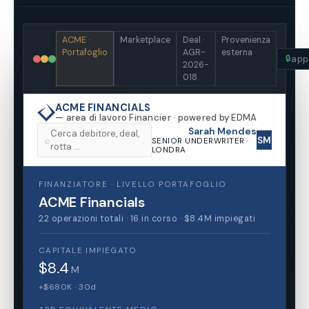
ACME ·
Marketplace
Deal ·
Provenienza
Portafoglio
AGR-
esterna
app
🔒
2026-
018
ACME FINANCIALS
— area di lavoro Financier · powered by EDMA
Sarah Mendes
Cerca debitore, deal,
⌕
SM
SENIOR UNDERWRITER ·
rotta …
LONDRA
FINANZIATORE · LIVELLO PORTAFOGLIO
ACME Financials
22 operazioni totali · 16 in corso · $8.4M impiegati
CAPITALE IMPIEGATO
$8.4
M
+$680K · 30d