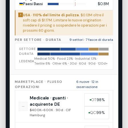
Paesi Bassi
$0.8M
!
USA · 110% del limite di polizza.
$0.13M oltre il
soft cap di $1.17M. Limitare le nuove origination ·
rivedere il pricing o sospendere le operazioni per i
prossimi 60 giorni.
PER SETTORE · DURATA
9 settori · 7 fasce di durata
SETTORE
DURATA
Medical 50% · Food 23% · Industrial 13% ·
LEGENDA
Textile 8% · Other 6% ⋅ 30d · 60d · 90d · 120d+
MARKETPLACE · FLUSSO
6 nuove · 12 in
OPERAZIONI
osservazione
Medicale · guanti ·
OT
98%
acquirente DE
—
$400K–600K · 90d · CIF
QC
99%
Hamburg