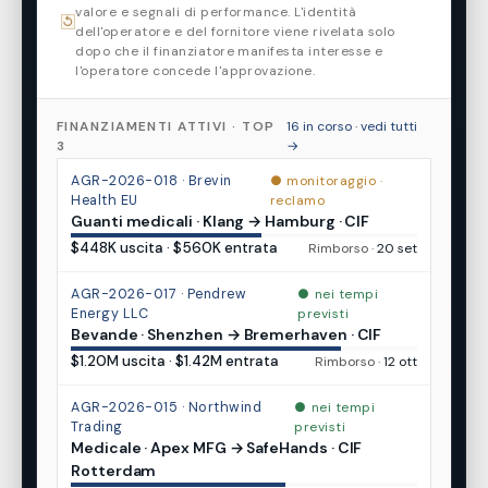
valore e segnali di performance. L'identità
↺
dell'operatore e del fornitore viene rivelata solo
dopo che il finanziatore manifesta interesse e
l'operatore concede l'approvazione.
FINANZIAMENTI ATTIVI · TOP
16 in corso · vedi tutti
3
→
AGR-2026-018 · Brevin
monitoraggio ·
Health EU
reclamo
Guanti medicali · Klang → Hamburg · CIF
$448K uscita · $560K entrata
Rimborso ·
20 set
AGR-2026-017 · Pendrew
nei tempi
Energy LLC
previsti
Bevande · Shenzhen → Bremerhaven · CIF
$1.20M uscita · $1.42M entrata
Rimborso ·
12 ott
AGR-2026-015 · Northwind
nei tempi
Trading
previsti
Medicale · Apex MFG → SafeHands · CIF
Rotterdam