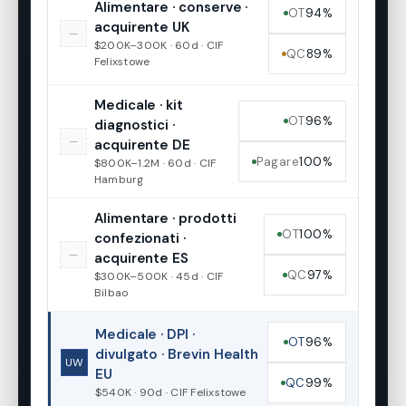
Alimentare · conserve ·
OT
94%
acquirente UK
—
$200K–300K · 60d · CIF
QC
89%
Felixstowe
Medicale · kit
OT
96%
diagnostici ·
—
acquirente DE
Pagare
100%
$800K–1.2M · 60d · CIF
Hamburg
Alimentare · prodotti
OT
100%
confezionati ·
—
acquirente ES
QC
97%
$300K–500K · 45d · CIF
Bilbao
Medicale · DPI ·
OT
96%
divulgato · Brevin Health
UW
EU
QC
99%
$540K · 90d · CIF Felixstowe