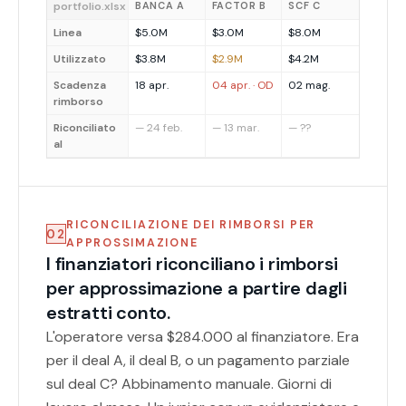
portfolio.xlsx
BANCA A
FACTOR B
SCF C
Linea
$5.0M
$3.0M
$8.0M
Utilizzato
$3.8M
$2.9M
$4.2M
Scadenza
18 apr.
04 apr. · OD
02 mag.
rimborso
Riconciliato
— 24 feb.
— 13 mar.
— ??
al
RICONCILIAZIONE DEI RIMBORSI PER
02
APPROSSIMAZIONE
I finanziatori riconciliano i rimborsi
per approssimazione a partire dagli
estratti conto.
L'operatore versa $284.000 al finanziatore. Era
per il deal A, il deal B, o un pagamento parziale
sul deal C? Abbinamento manuale. Giorni di