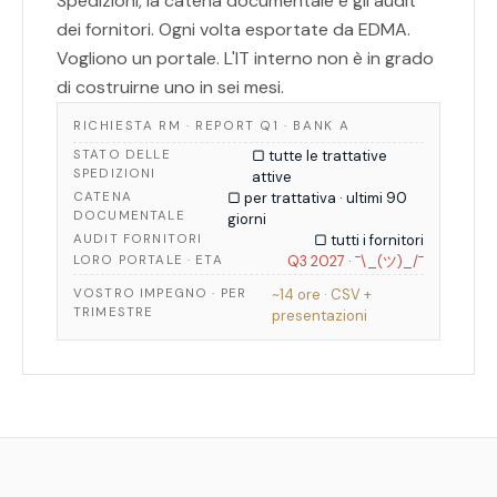
Spedizioni, la catena documentale e gli audit
dei fornitori. Ogni volta esportate da EDMA.
Vogliono un portale. L'IT interno non è in grado
di costruirne uno in sei mesi.
RICHIESTA RM · REPORT Q1 · BANK A
STATO DELLE
▢ tutte le trattative
SPEDIZIONI
attive
CATENA
▢ per trattativa · ultimi 90
DOCUMENTALE
giorni
AUDIT FORNITORI
▢ tutti i fornitori
LORO PORTALE · ETA
Q3 2027 · ¯\_(ツ)_/¯
VOSTRO IMPEGNO · PER
~14 ore · CSV +
TRIMESTRE
presentazioni