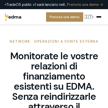
TradeOS public v1 sarà lanciato nell'estate 2026 — già in produzione presso EDMA Group oggi. Prenota una demo per vederlo in una operazione reale.
Prenota una demo →
edma
🇮🇹
Prenota una demo
▾
NETWORK · OPERAZIONI A FONTE ESTERNA
Monitorate le vostre
relazioni di
finanziamento
esistenti su EDMA.
Senza reindirizzarle
attraverso il