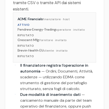
tramite CSV o tramite API dai sistemi
esistenti.
ACME Financials
finanziatore · host
ATTIVO
Pendrew Energy Trading
operatore · invitato
RIFIUTATO
Crescent Mfg.
fornitore · invitato
RIFIUTATO
Brevin Health EU
cliente · invitato
RIFIUTATO
·
Il finanziatore registra l'operazione in
autonomia
— Ordini, Documenti, Attività,
scadenze — utilizzando EDMA come
strumento di gestione del portafoglio
strutturato, senza fogli di calcolo.
·
Due modalità di inserimento dati
—
caricamento manuale da parte del team
operativo del finanziatore, oppure push