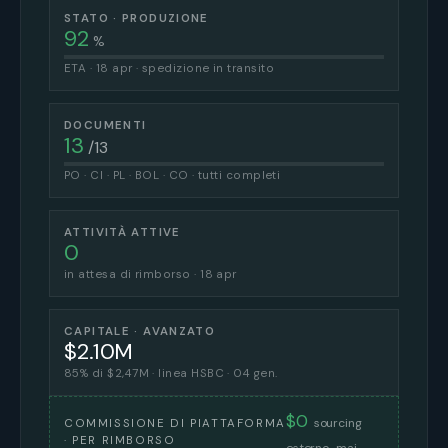
STATO · PRODUZIONE
92
%
ETA · 18 apr · spedizione in transito
DOCUMENTI
13
/13
PO · CI · PL · BOL · CO · tutti completi
ATTIVITÀ ATTIVE
0
in attesa di rimborso · 18 apr
CAPITALE · AVANZATO
$2.10M
85% di $2,47M · linea HSBC · 04 gen.
$0
sourcing
COMMISSIONE DI PIATTAFORMA
· PER RIMBORSO