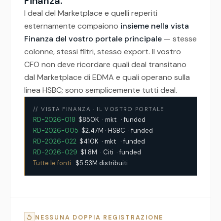
Finanza.
I deal del Marketplace e quelli reperiti
esternamente compaiono
insieme nella vista
Finanza del vostro portale principale
— stesse
colonne, stessi filtri, stesso export. Il vostro
CFO non deve ricordare quali deal transitano
dal Marketplace di EDMA e quali operano sulla
linea HSBC; sono semplicemente tutti deal.
// VISTA FINANZA · IL VOSTRO PORTALE
RD-2026-018
RD-2026-005
RD-2026-022
RD-2026-029
Tutte le fonti
   $5.53M distribuiti
↺
NESSUNA DOPPIA REGISTRAZIONE