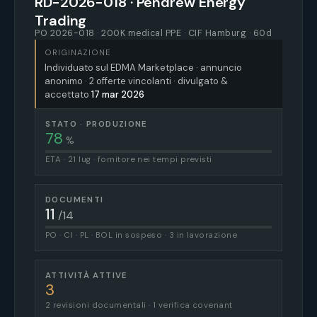
RD-2026-018 · Pendrew Energy
Trading
PO 2026-018 · 200K medical PPE · CIF Hamburg · 60d
ORIGINAZIONE
Individuato sul EDMA Marketplace · annuncio
anonimo · 2 offerte vincolanti · divulgato &
accettato
17 mar 2026
STATO · PRODUZIONE
78
%
ETA · 21 lug · fornitore nei tempi previsti
DOCUMENTI
11
/14
PO · CI · PL · BOL in sospeso · 3 in lavorazione
ATTIVITÀ ATTIVE
3
2 revisioni documentali · 1 verifica covenant