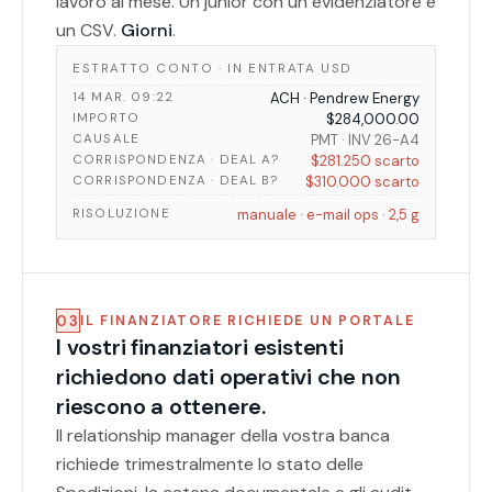
lavoro al mese. Un junior con un evidenziatore e
un CSV.
Giorni
.
ESTRATTO CONTO · IN ENTRATA USD
14 MAR. 09:22
ACH · Pendrew Energy
IMPORTO
$284,000.00
CAUSALE
PMT · INV 26-A4
CORRISPONDENZA · DEAL A?
$281.250 scarto
CORRISPONDENZA · DEAL B?
$310.000 scarto
RISOLUZIONE
manuale · e-mail ops · 2,5 g
03
IL FINANZIATORE RICHIEDE UN PORTALE
I vostri finanziatori esistenti
richiedono dati operativi che non
riescono a ottenere.
Il relationship manager della vostra banca
richiede trimestralmente lo stato delle