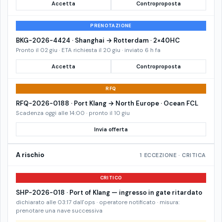
Accetta
Controproposta
PRENOTAZIONE
BKG-2026-4424 · Shanghai → Rotterdam · 2×40HC
Pronto il 02 giu · ETA richiesta il 20 giu · inviato 6 h fa
Accetta
Controproposta
RFQ
RFQ-2026-0188 · Port Klang → North Europe · Ocean FCL
Scadenza oggi alle 14:00 · pronto il 10 giu
Invia offerta
A rischio
1 ECCEZIONE · CRITICA
CRITICO
SHP-2026-018 · Port of Klang — ingresso in gate ritardato
dichiarato alle 03:17 dall'ops · operatore notificato · misura:
prenotare una nave successiva