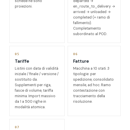
schede ne sono
departed →
proiezioni.
en_route_to_delivery →
arrived → unloaded →
completed
(+ ramo di
fallimento).
Completamento
subordinato al POD.
05
06
Tariffe
Fatture
Listini con data di validità
Macchina a 10 stati. 3
iniziale / finale / versione /
tipologie: per
sostituito da.
spedizione, consolidato
Supplementi per riga,
mensile, ad hoc. Ramo
fasce di volume, tariffa
contestazione con
minima. Import massivo
tracciamento della
da 1 a 500 righe in
risoluzione.
modalità atomica.
07