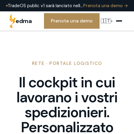
TradeOS public v1 sarà lanciato nell'estate 2026 — già in produzione presso EDMA Group oggi. Prenota una demo per vederlo in una operazione reale.
Prenota una demo →
edma
🇮🇹
Prenota una demo
▾
RETE · PORTALE LOGISTICO
Il cockpit in cui
lavorano i vostri
spedizionieri.
Personalizzato