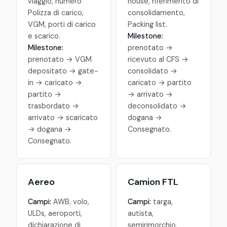
viaggio, numero
house, riferimento di
Polizza di carico,
consolidamento,
VGM, porti di carico
Packing list.
e scarico.
Milestone:
Milestone:
prenotato →
prenotato → VGM
ricevuto al CFS →
depositato → gate-
consolidato →
in → caricato →
caricato → partito
partito →
→ arrivato →
trasbordato →
deconsolidato →
arrivato → scaricato
dogana →
→ dogana →
Consegnato.
Consegnato.
Aereo
Camion FTL
Campi:
AWB, volo,
Campi:
targa,
ULDs, aeroporti,
autista,
dichiarazione di
semirimorchio,