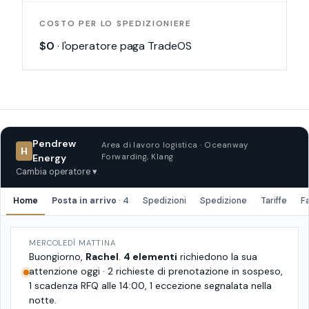
COSTO PER LO SPEDIZIONIERE
$0
·
l'operatore paga TradeOS
Pendrew
Area di lavoro logistica · Oceanway
H
Energy
Forwarding, Klang
Cambia operatore ▾
Home
Posta in arrivo
·
4
Spedizioni
Spedizione
Tariffe
F
MERCOLEDÌ MATTINA
Buongiorno,
Rachel
.
4 elementi
richiedono la sua
attenzione oggi · 2 richieste di prenotazione in sospeso,
1 scadenza RFQ alle 14:00, 1 eccezione segnalata nella
notte.