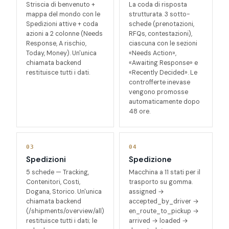
Striscia di benvenuto +
La coda di risposta
mappa del mondo con le
strutturata. 3 sotto-
Spedizioni attive + coda
schede (prenotazioni,
azioni a 2 colonne (Needs
RFQs, contestazioni),
Response, A rischio,
ciascuna con le sezioni
Today, Money). Un'unica
«Needs Action»,
chiamata backend
«Awaiting Response» e
restituisce tutti i dati.
«Recently Decided». Le
controfferte inevase
vengono promosse
automaticamente dopo
48 ore.
03
04
Spedizioni
Spedizione
5 schede — Tracking,
Macchina a 11 stati per il
Contenitori, Costi,
trasporto su gomma.
Dogana, Storico. Un'unica
assigned →
chiamata backend
accepted_by_driver →
(
/shipments/overview/all
)
en_route_to_pickup →
restituisce tutti i dati; le
arrived → loaded →