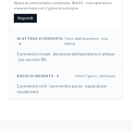
Spese di controstallia contestate · $1,840 · nota operatore
«nave arrivata con 2 giorni di anticipo»
Rispondi
IN ATTESA DI RISPOSTA
Turno dell'operatore · sola
· 5
lettura
5 preventivi inviati · decisione dell'operatore in attesa
· più vecchio 18h
DECISI DI RECENTE · 3
Ultimi 7 giorni · terminale
2 preventivi vinti · 1 preventivo perso · espandi per
visualizzare