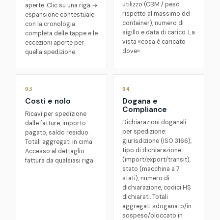
utilizzo (CBM / peso
aperte. Clic su una riga →
rispetto al massimo del
espansione contestuale
container), numero di
con la cronologia
sigillo e data di carico. La
completa delle tappe e le
vista «cosa è caricato
eccezioni aperte per
dove».
quella spedizione.
03
04
Costi e nolo
Dogana e
Compliance
Ricavi per spedizione
Dichiarazioni doganali
dalle fatture, importo
per spedizione:
pagato, saldo residuo.
giurisdizione (ISO 3166),
Totali aggregati in cima.
tipo di dichiarazione
Accesso al dettaglio
(import/export/transit),
fattura da qualsiasi riga.
stato (macchina a 7
stati), numero di
dichiarazione, codici HS
dichiarati. Totali
aggregati sdoganato/in
sospeso/bloccato in