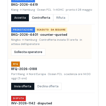
BKG-2026-4419
Klang → Hamburg · Ocean FCL · 1×40HC · pronto il 28 maggio
Accetta
Controfferta
Rifiuta
PRENOTAZIONE
SCADUTO · DA SEGUIRE
BKG-2026-4401 · counter-quoted
Ningbo → Hamburg · Controfferta inviata 51 ore fa · in
attesa dell'operatore
Sollecita operatore
RFQ
RFQ-2026-0188
Port Klang → Nord Europa · Ocean FCL · scadenza ore 14:00
oggi (5 ore)
Invia offerta
Declina offerta
DISPUTA
INV-2026-1142 · disputed