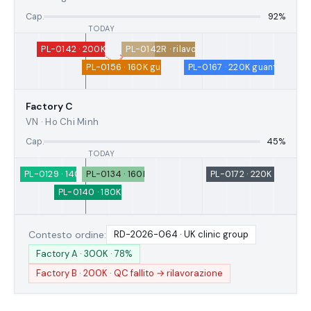
Cap.
92%
PL-0142 · 200K guanti chirurgici
PL-0142R · rilavorazione · 45%
PL-0156 · 160K guanti da visita
PL-0167 · 220K guanti chemi
Factory
C
VN · Ho Chi Minh
Cap.
45%
PL-0129 · 140K · rilasciato
PL-0134 · 160K · confezionato
PL-0172 · 220K guanti ch
PL-0140 · 180K guanti sterili
Contesto ordine:
RD-2026-064 · UK clinic group
Factory
A · 300K · 78%
Factory
B · 200K ·
QC fallito → rilavorazione