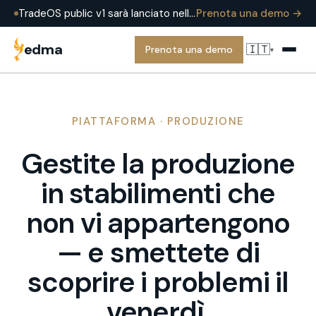
TradeOS public v1 sarà lanciato nell'estate 2026 — già in produzione presso EDMA Group oggi. Prenota una demo per vederlo in una operazione reale.
Prenota una demo →
edma
🇮🇹
Prenota una demo
▾
PIATTAFORMA · PRODUZIONE
Gestite la produzione
in stabilimenti che
non vi appartengono
— e smettete di
scoprire i problemi il
venerdì.