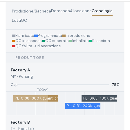
Domanda
Allocazione
Cronologia
Produzione
/
Bacheca
Lotti
QC
Pianificata
Programmata
In produzione
QC in sospeso
QC superata
Imballata
Rilasciata
QC fallita → rilavorazione
PRODUTTORE
Factory
A
MY · Penang
Cap.
78%
PL-0138 · 300K guanti chirurgici · 78%
PL-0163 · 180K guanti steri
PL-0151 · 240K guanti chemio
Factory
B
TH · Bangkok