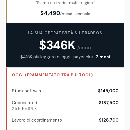
"Siamo un trader multi-region."
$
4,490
/mese · annuale
LA SUA OPERATIVITÀ SU TRADEOS
$346K
/anno
$415K
più leggero di oggi · payback in
2
mesi
OGGI (FRAMMENTATO TRA PIÙ TOOL)
Stack software
$145,000
Coordinatori
$187,500
2.5 FTE × $75K
Lavoro di coordinamento
$128,700