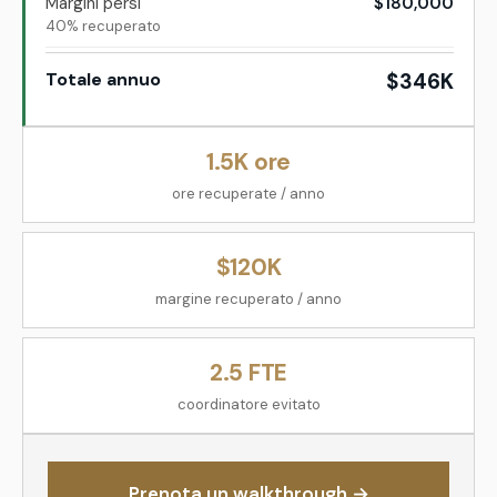
Margini persi
$180,000
40% recuperato
Totale annuo
$346K
1.5K ore
ore recuperate / anno
$120K
margine recuperato / anno
2.5
FTE
coordinatore evitato
Prenota un walkthrough
→