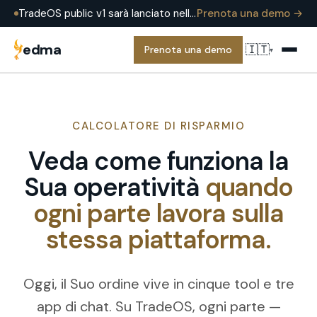
TradeOS public v1 sarà lanciato nell'estate 2026 — già in produzione presso EDMA Group oggi. Prenota una demo per vederlo in una operazione reale.
Prenota una demo →
edma
🇮🇹
Prenota una demo
▾
CALCOLATORE DI RISPARMIO
Veda come funziona la
Sua operatività
quando
ogni parte lavora sulla
stessa piattaforma.
Oggi, il Suo ordine vive in cinque tool e tre
app di chat. Su TradeOS, ogni parte —