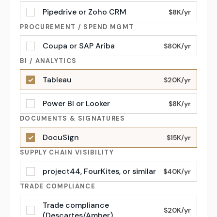
Pipedrive or Zoho CRM
$8K/yr
PROCUREMENT / SPEND MGMT
Coupa or SAP Ariba
$80K/yr
BI / ANALYTICS
Tableau
✓
$20K/yr
Power BI or Looker
$8K/yr
DOCUMENTS & SIGNATURES
DocuSign
✓
$15K/yr
SUPPLY CHAIN VISIBILITY
project44, FourKites, or similar
$40K/yr
TRADE COMPLIANCE
Trade compliance
$20K/yr
(Descartes/Amber)