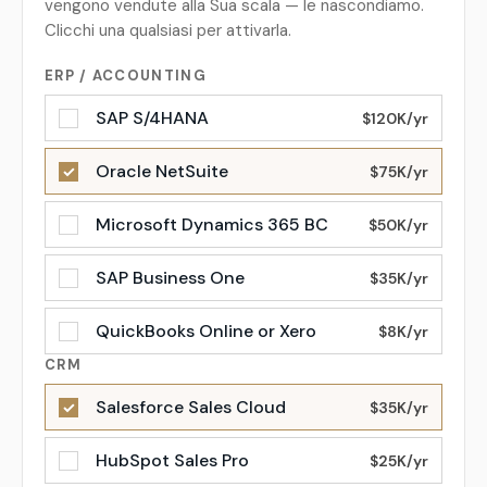
vengono vendute alla Sua scala — le nascondiamo.
Clicchi una qualsiasi per attivarla.
ERP / ACCOUNTING
SAP S/4HANA
$120K/yr
Oracle NetSuite
✓
$75K/yr
Microsoft Dynamics 365 BC
$50K/yr
SAP Business One
$35K/yr
QuickBooks Online or Xero
$8K/yr
CRM
Salesforce Sales Cloud
✓
$35K/yr
HubSpot Sales Pro
$25K/yr