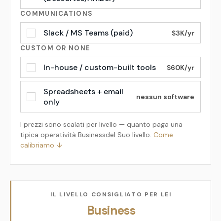
COMMUNICATIONS
Slack / MS Teams (paid)
$3K/yr
CUSTOM OR NONE
In-house / custom-built tools
$60K/yr
Spreadsheets + email
nessun software
only
I prezzi sono scalati per livello — quanto paga una
tipica operatività
Business
del Suo livello.
Come
calibriamo
↓
IL LIVELLO CONSIGLIATO PER LEI
Business