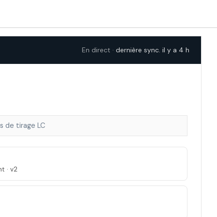
En direct ·
dernière sync. il y a 4 h
s de tirage LC
 · v2