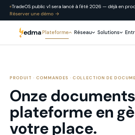
TradeOS public v1 sera lancé à l'été 2026 — déjà en pro
Réserver une démo →
edma
Plateforme
Réseau
Solutions
Ent
PRODUIT · COMMANDES · COLLECTION DE DOCUM
Onze documents
plateforme en gè
votre place.