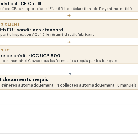
médical · CE Cat III
ificat CE, le rapport d'essai EN 455, les déclarations de l'organisme notifié
+
S CLIENT
lth EU · conditions standard
port d'inspection AQL 1.5, le résumé d'audit fabricant
+
S LC
re de crédit · ICC UCP 600
 documentaire LC avec tous les formulaires requis par les banques
11 documents requis
 générés automatiquement · 4 collectés automatiquement · 3 manuels