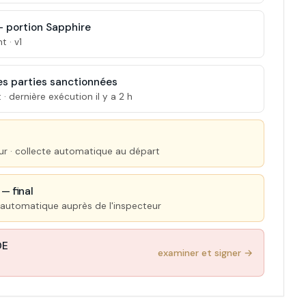
 portion Sapphire
 · v1
es parties sanctionnées
dernière exécution il y a 2 h
ur · collecte automatique au départ
— final
e automatique auprès de l'inspecteur
DE
examiner et signer →