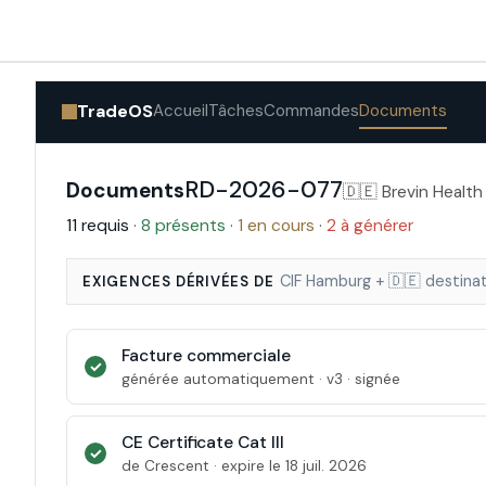
TradeOS
Accueil
Tâches
Commandes
Documents
RD-2026-077
Documents
🇩🇪 Brevin Health
11 requis
·
8 présents
·
1 en cours
·
2 à générer
CIF Hamburg + 🇩🇪 destinati
EXIGENCES DÉRIVÉES DE
Facture commerciale
✓
générée automatiquement · v3 · signée
CE Certificate Cat III
✓
de Crescent · expire le 18 juil. 2026