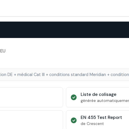
 EU
on DE + médical Cat III + conditions standard Meridian + condition
Liste de colisage
✓
générée automatiquement
EN 455 Test Report
✓
de Crescent