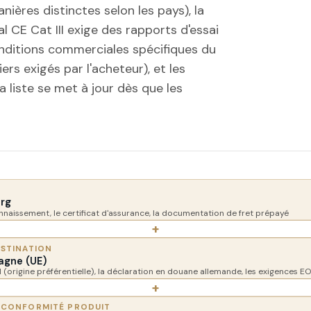
nières distinctes selon les pays), la
l CE Cat III exige des rapports d'essai
conditions commerciales spécifiques du
iers exigés par l'acheteur), et les
liste se met à jour dès que les
rg
naissement, le certificat d'assurance, la documentation de fret prépayé
+
ESTINATION
agne (UE)
1 (origine préférentielle), la déclaration en douane allemande, les exigences E
+
 CONFORMITÉ PRODUIT