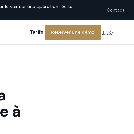
le voir sur une opération réelle.
Contact
🇫🇷
Tarifs
Réserver une démo
▾
a
e à