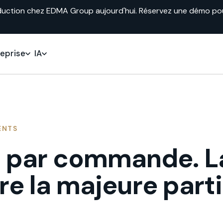
duction chez EDMA Group aujourd'hui. Réservez une démo pour 
reprise
IA
ENTS
 par commande. L
re la majeure parti