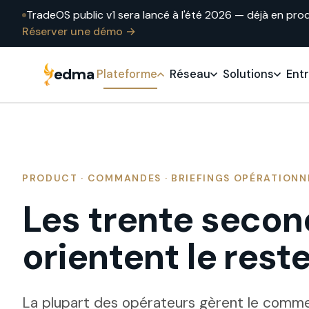
TradeOS public v1 sera lancé à l'été 2026 — déjà en pro
Réserver une démo →
edma
Plateforme
Réseau
Solutions
Ent
PRODUCT · COMMANDES · BRIEFINGS OPÉRATIONN
Les trente secon
orientent le rest
La plupart des opérateurs gèrent le com