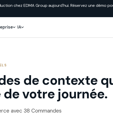
duction chez EDMA Group aujourd'hui. Réservez une démo pour 
reprise
IA
ELS
des de contexte q
e de votre journée.
merce avec 38 Commandes