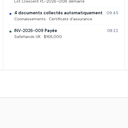
Lot Crescent PL-2026-0138 démarré
4 documents collectés automatiquement
09:45
Connaissements · Certificats d’assurance
INV-2026-009
Payée
08:22
SafeHands UK · $168,000