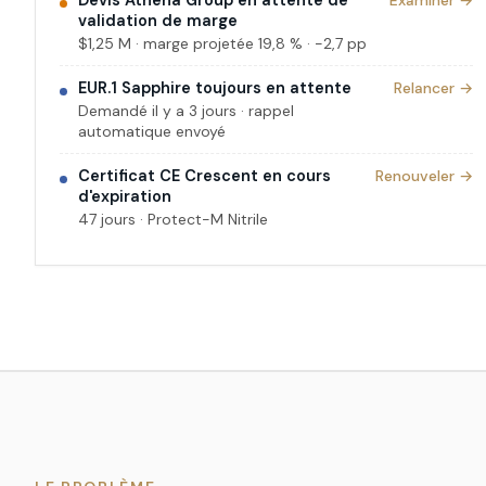
Devis Athena Group en attente de
Examiner →
validation de marge
$1,25 M · marge projetée 19,8 % · −2,7 pp
EUR.1 Sapphire toujours en attente
Relancer →
Demandé il y a 3 jours · rappel
automatique envoyé
Certificat CE Crescent en cours
Renouveler →
d'expiration
47 jours · Protect-M Nitrile