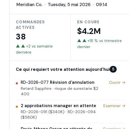
Meridian Co.
·
Tuesday, 5 mai 2026
·
09:14
COMMANDES
EN COURS
ACTIVES
$4.2M
38
▲
▲ +18 % vs trimestre
▲
▲ +2 vs semaine
dernier
dernière
Ce qui requiert votre attention aujourd'hui
5
RD-2026-077
Révision d'annulation
Ouvrir →
Retard Sapphire · risque de surestarie $2
400
2 approbations manager en attente
Examiner →
RD-2026-091
($340K) ·
RD-2026-094
($580K)