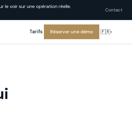
le voir sur une opération réelle.
Contact
🇫🇷
Tarifs
Réserver une démo
▾
ui