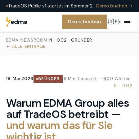
TradeOS Public v1 startet im Sommer 2026 — heute bereits produktiv im Einsatz bei EDMA Group. Demo buchen, um es an einem echten Trade zu sehen.
Demo buchen →
edma
🇩🇪
Demo buchen
▾
EDMA
/
NEWSROOM
/
N · 002 · GRÜNDER
← ALLE EINTRÄGE
18. Mai 2026
·
8 Min. Lesezeit · ~800 Wörter
GRÜNDER
N · 002
Warum EDMA Group alles
auf TradeOS betreibt —
und warum das für Sie
wichtig ist.