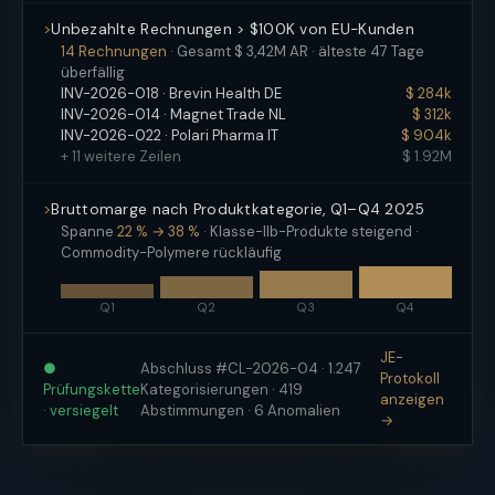
Unbezahlte Rechnungen > $100K von EU-Kunden
14 Rechnungen
· Gesamt $ 3,42M AR · älteste 47 Tage
überfällig
INV-2026-018 · Brevin Health DE
$ 284k
INV-2026-014 · Magnet Trade NL
$ 312k
INV-2026-022 · Polari Pharma IT
$ 904k
+ 11 weitere Zeilen
$ 1.92M
Bruttomarge nach Produktkategorie, Q1–Q4 2025
Spanne
22 % → 38 %
· Klasse-IIb-Produkte steigend ·
Commodity-Polymere rückläufig
Q1
Q2
Q3
Q4
JE-
●
Abschluss #CL-2026-04 · 1.247
Protokoll
Prüfungskette
Kategorisierungen · 419
anzeigen
· versiegelt
Abstimmungen · 6 Anomalien
→