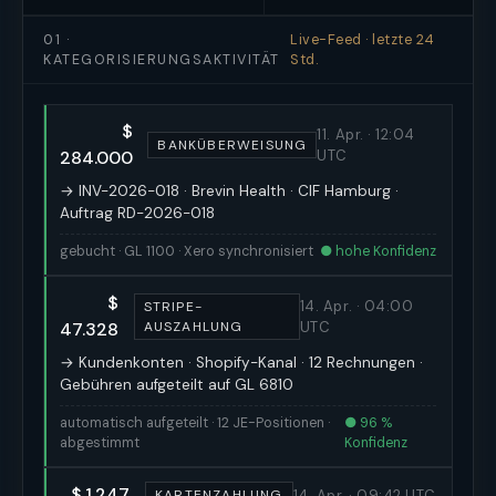
01 ·
Live-Feed · letzte 24
KATEGORISIERUNGSAKTIVITÄT
Std.
$
11. Apr. · 12:04
BANKÜBERWEISUNG
284.000
UTC
→ INV-2026-018 · Brevin Health · CIF Hamburg ·
Auftrag RD-2026-018
gebucht · GL 1100 · Xero synchronisiert
● hohe Konfidenz
$
14. Apr. · 04:00
STRIPE-
47.328
AUSZAHLUNG
UTC
→ Kundenkonten · Shopify-Kanal · 12 Rechnungen ·
Gebühren aufgeteilt auf GL 6810
automatisch aufgeteilt · 12 JE-Positionen ·
● 96 %
abgestimmt
Konfidenz
$ 1.247
14. Apr. · 09:42 UTC
KARTENZAHLUNG