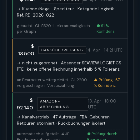
→ Kuehne+Nagel · Spediteur · Kategorie Logistik ·
Ref. RD-2026-022
gebucht · GL 5320 · Lieferantenabgleich
● 91 %
per Graph
Konfidenz
$
14. Apr. · 14:21 UTC
BANKÜBERWEISUNG
18.500
→ nicht zugeordnet · Absender SEAVIEW LOGISTICS
PTE · keine offene Rechnung innerhalb 5 % Toleranz
an Bearbeiter weitergeleitet · GL 2200
▲ Prüfung · 67
vorgeschlagen · Vorauszahlung
% Konfidenz
$
13. Apr · 18:00
AMAZON-
92.140
ABRECHNUNG
UTC
→ Kanalvertrieb · 47 Aufträge · FBA-Gebühren ·
Retouren storniert · Rückbuchungen isoliert
automatisch aufgeteilt · 4 JE-
● Prüfung durch
Positionen · abgeglichen
Bearbeiter