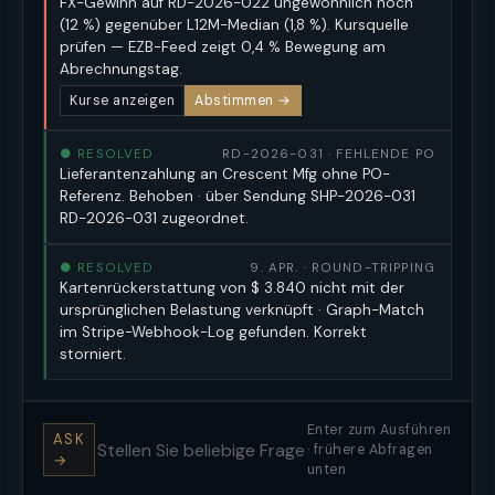
FX-Gewinn auf RD-2026-022 ungewöhnlich hoch
(12 %) gegenüber L12M-Median (1,8 %). Kursquelle
prüfen — EZB-Feed zeigt 0,4 % Bewegung am
Abrechnungstag.
Kurse anzeigen
Abstimmen →
● RESOLVED
RD-2026-031 · FEHLENDE PO
Lieferantenzahlung an Crescent Mfg ohne PO-
Referenz. Behoben · über Sendung SHP-2026-031
RD-2026-031 zugeordnet.
● RESOLVED
9. APR. · ROUND-TRIPPING
Kartenrückerstattung von $ 3.840 nicht mit der
ursprünglichen Belastung verknüpft · Graph-Match
im Stripe-Webhook-Log gefunden. Korrekt
storniert.
Enter zum Ausführen
ASK
· frühere Abfragen
→
unten