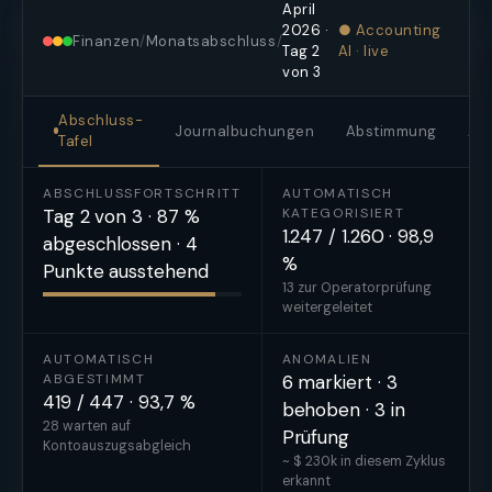
April
2026 ·
● Accounting
Finanzen
/
Monatsabschluss
/
Tag 2
AI · live
von 3
Abschluss-
Journalbuchungen
Abstimmung
An
Tafel
ABSCHLUSSFORTSCHRITT
AUTOMATISCH
Tag 2 von 3 · 87 %
KATEGORISIERT
1.247 / 1.260 · 98,9
abgeschlossen · 4
%
Punkte ausstehend
13 zur Operatorprüfung
weitergeleitet
AUTOMATISCH
ANOMALIEN
ABGESTIMMT
6 markiert · 3
419 / 447 · 93,7 %
behoben · 3 in
28 warten auf
Prüfung
Kontoauszugsabgleich
~ $ 230k in diesem Zyklus
erkannt