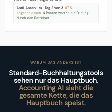
April-Abschluss · Tag 2 von 3 ·
87 %
abgeschlossen ·
4 Posten warten auf Prüfung
durch den Betreiber.
WARUM DAS ANDERS IST
Standard-Buchhaltungstools
sehen nur das Hauptbuch.
Accounting AI sieht die
gesamte Kette, die das
Hauptbuch speist.