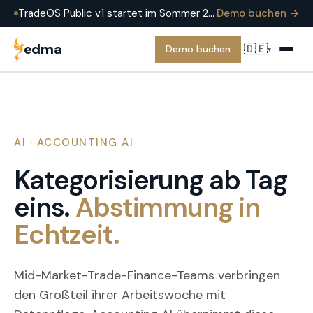
TradeOS Public v1 startet im Sommer 2026 — heute bereits produktiv im Einsatz bei EDMA Group. Demo buchen, um es an einem echten Trade zu sehen.
Demo buchen →
edma
🇩🇪
Demo buchen
▾
AI · ACCOUNTING AI
Kategorisierung ab Tag
eins.
Abstimmung in
Echtzeit.
Mid-Market-Trade-Finance-Teams verbringen
den Großteil ihrer Arbeitswoche mit