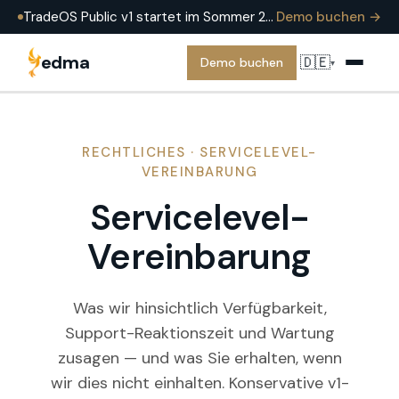
TradeOS Public v1 startet im Sommer 2026 — heute bereits produktiv im Einsatz bei EDMA Group. Demo buchen, um es an einem echten Trade zu sehen.
Demo buchen →
edma
🇩🇪
Demo buchen
▾
RECHTLICHES · SERVICELEVEL-
VEREINBARUNG
Servicelevel-
Vereinbarung
Was wir hinsichtlich Verfügbarkeit,
Support-Reaktionszeit und Wartung
zusagen — und was Sie erhalten, wenn
wir dies nicht einhalten. Konservative v1-