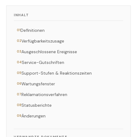
INHALT
Definitionen
01
Verfügbarkeitszusage
02
Ausgeschlossene Ereignisse
03
Service-Gutschriften
04
Support-Stufen & Reaktionszeiten
05
Wartungsfenster
06
Reklamationsverfahren
07
Statusberichte
08
Änderungen
09