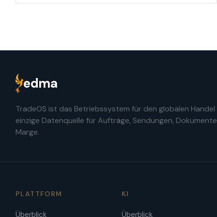
edma
TradeOS ist das Betriebssystem für den globalen Handel
einzige Datenquelle für Aufträge, Sendungen, Dokument
Marge.
PLATTFORM
KI
Überblick
Überblick