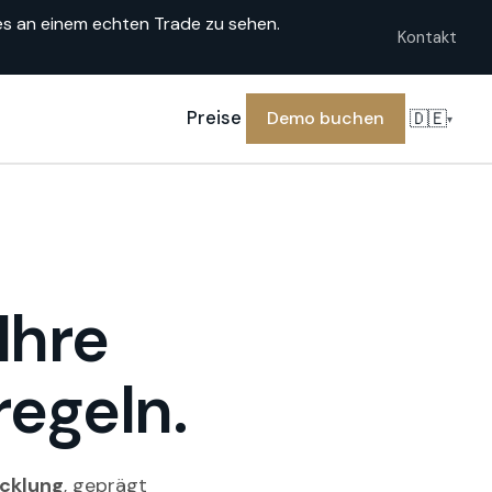
s an einem echten Trade zu sehen.
Kontakt
🇩🇪
Preise
Demo buchen
▾
Ihre
egeln.
icklung
, geprägt